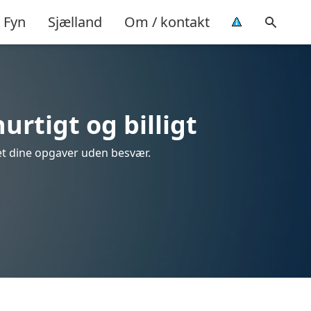
Fyn
Sjælland
Om / kontakt
rtigt og billigt
ret dine opgaver uden besvær.