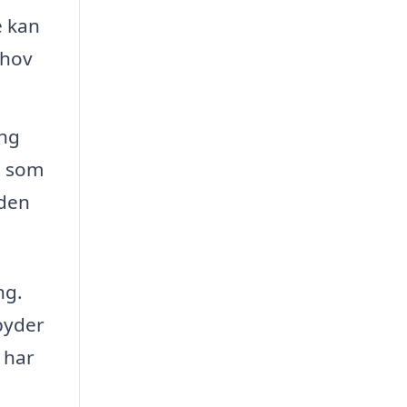
e kan
ehov
ing
, som
 den
ng.
lbyder
 har