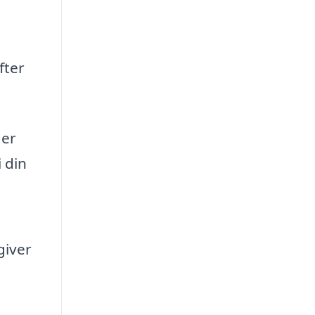
fter
der
 din
giver