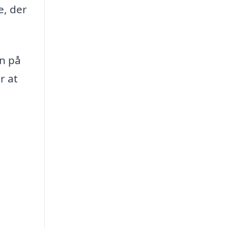
e, der
an på
r at