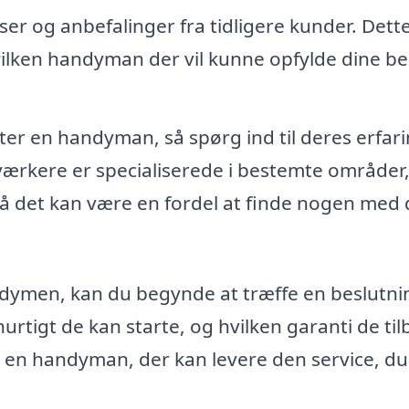
ser og anbefalinger fra tidligere kunder. Dett
vilken handyman der vil kunne opfylde dine b
er en handyman, så spørg ind til deres erfar
ærkere er specialiserede i bestemte områder
 så det kan være en fordel at finde nogen med
andymen, kan du begynde at træffe en beslutni
rtigt de kan starte, og hvilken garanti de ti
ge en handyman, der kan levere den service, du