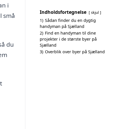
n i
Indholdsfortegnelse
skjul
il små
1)
Sådan finder du en dygtig
handyman på Sjælland
2)
Find en handyman til dine
projekter i de største byer på
så du
Sjælland
3)
Overblik over byer på Sjælland
tem
t