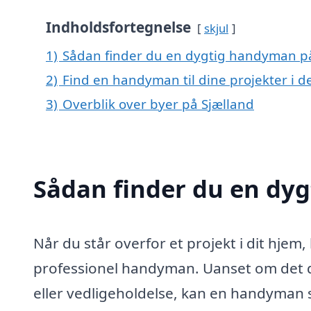
Indholdsfortegnelse
skjul
1)
Sådan finder du en dygtig handyman p
2)
Find en handyman til dine projekter i d
3)
Overblik over byer på Sjælland
Sådan finder du en dy
Når du står overfor et projekt i dit hjem,
professionel handyman. Uanset om det dr
eller vedligeholdelse, kan en handyman sp