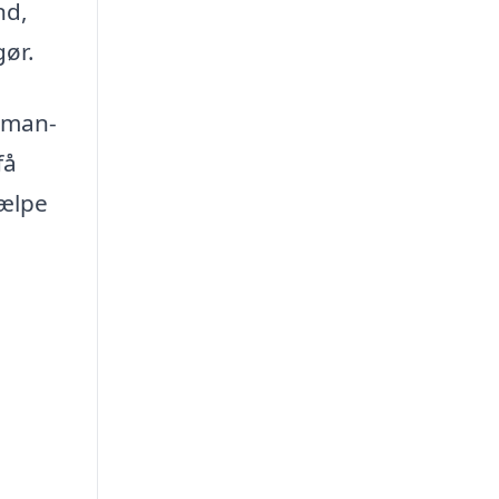
nd,
gør.
dyman-
få
jælpe