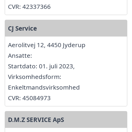
CVR: 42337366
CJ Service
Aerolitvej 12, 4450 Jyderup
Ansatte:
Startdato: 01. juli 2023,
Virksomhedsform:
Enkeltmandsvirksomhed
CVR: 45084973
D.M.Z SERVICE ApS