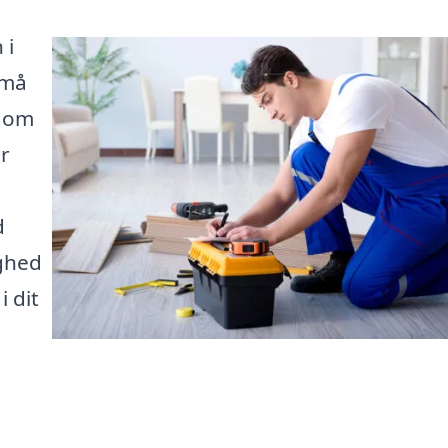
 i
små
t om
er
d
ghed
i dit