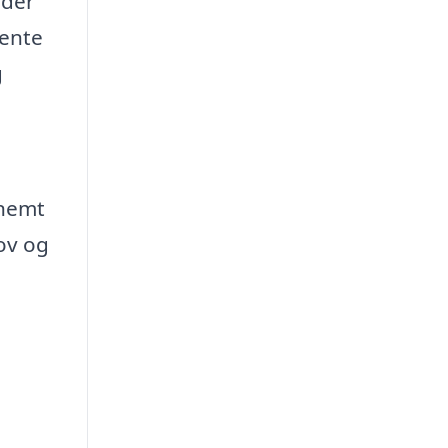
 der
hente
g
 nemt
ov og