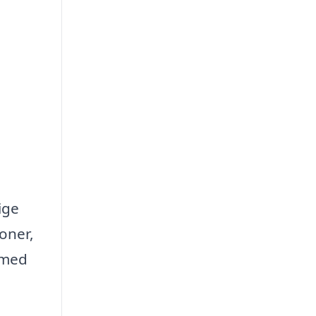
ige
oner,
 med