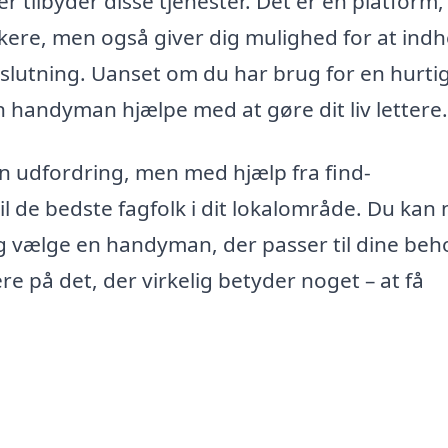
r tilbyder disse tjenester. Det er en platform,
rkere, men også giver dig mulighed for at ind
eslutning. Uanset om du har brug for en hurti
n handyman hjælpe med at gøre dit liv lettere.
n udfordring, men med hjælp fra find-
l de bedste fagfolk i dit lokalområde. Du kan
g vælge en handyman, der passer til dine beh
re på det, der virkelig betyder noget – at få