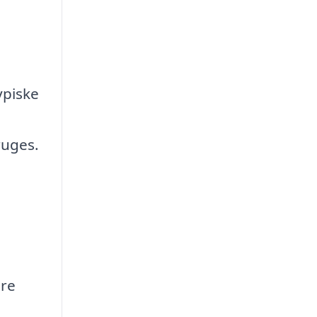
ypiske
ruges.
ere