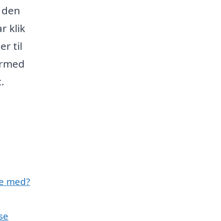
 den
r klik
r til
ermed
.
pe med?
se