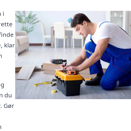
 i
rette
finde
, klar
m
og
n du
v. Gør
m