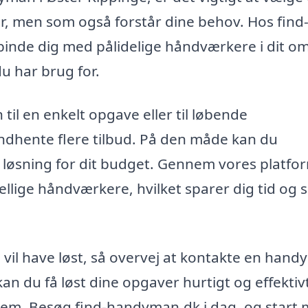
r, men som også forstår dine behov. Hos find
rbinde dig med pålidelige håndværkere i dit o
u har brug for.
l en enkelt opgave eller til løbende
 indhente flere tilbud. På den måde kan du
 løsning for dit budget. Gennem vores platfo
lige håndværkere, hvilket sparer dig tid og si
vil have løst, så overvej at kontakte en hand
n du få løst dine opgaver hurtigt og effektiv
t hjem. Besøg find-handyman.dk i dag, og start