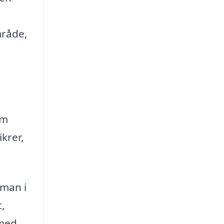
-
mråde,
rm
krer,
yman i
t,
 med