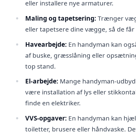
eller installere nye armaturer.
Maling og tapetsering:
Trænger vægg
eller tapetsere dine vægge, så de få
Havearbejde:
En handyman kan også
af buske, græsslåning eller opsætning 
top stand.
El-arbejde:
Mange handyman-udbydere 
være installation af lys eller stikkon
finde en elektriker.
VVS-opgaver:
En handyman kan hjælp
toiletter, brusere eller håndvaske. D