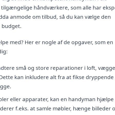
r tilgængelige håndværkere, som alle har eksp
endda anmode om tilbud, så du kan vælge den
g budget.
pe med? Her er nogle af de opgaver, som en
ig:
ere små og store reparationer i loft, vægge
ette kan inkludere alt fra at fikse dryppende
ægge.
bler eller apparater, kan en handyman hjælp
erer f.eks. at samle møbler, hænge billeder 