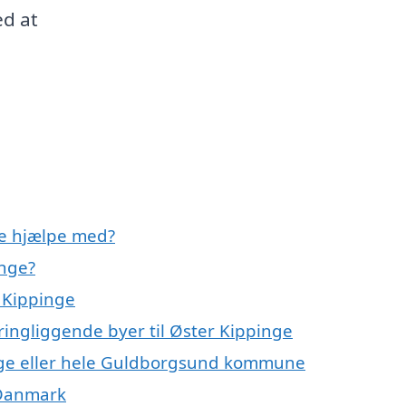
ed at
e hjælpe med?
inge?
 Kippinge
ingliggende byer til Øster Kippinge
nge eller hele Guldborgsund kommune
 Danmark