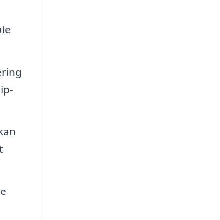
ale
æring
ip-
kan
t
te