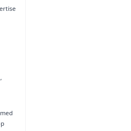
ertise
,
e med
op