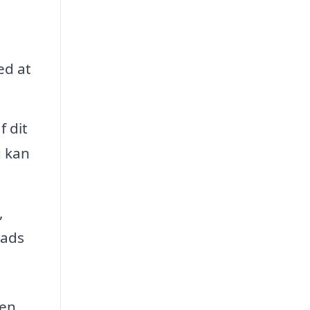
ed at
f dit
u kan
,
lads
 en