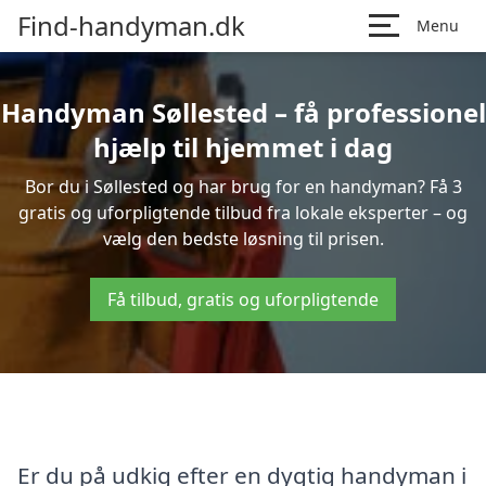
Find-handyman.dk
Menu
Handyman Søllested – få professionel
hjælp til hjemmet i dag
Bor du i Søllested og har brug for en handyman? Få 3
gratis og uforpligtende tilbud fra lokale eksperter – og
vælg den bedste løsning til prisen.
Få tilbud, gratis og uforpligtende
Er du på udkig efter en dygtig handyman i