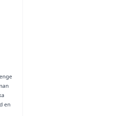
hænge
yman
ka
ed en