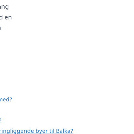
gang
od en
i
 med?
?
ingliggende byer til Balka?