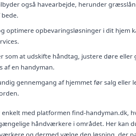
byder også havearbejde, herunder græsslån
 bede.
 og optimere opbevaringsløsninger i dit hjem 
rvices.
 som at udskifte håndtag, justere døre eller 
res af en handyman.
ndig gennemgang af hjemmet før salg eller le
 orden.
er enkelt med platformen find-handyman.dk, h
ilgængelige håndværkere i området. Her kan d
åndværkere og dermed vælge den løsning, der p