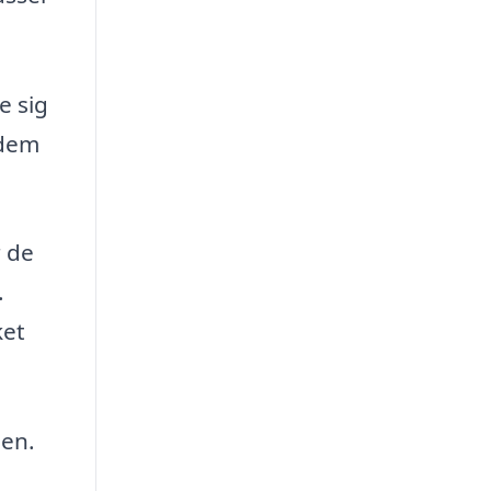
e sig
 dem
r de
.
ket
gen.