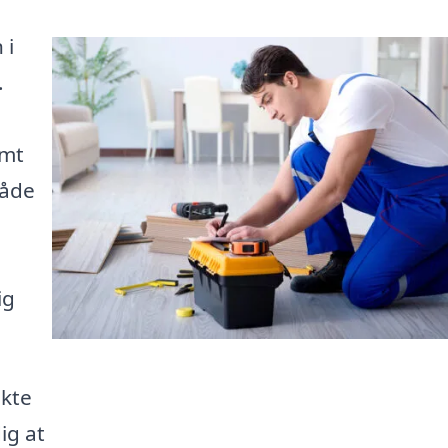
 i
.
emt
både
ig
ekte
ig at