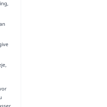
ing,
kan
give
je,
vor
u
asser