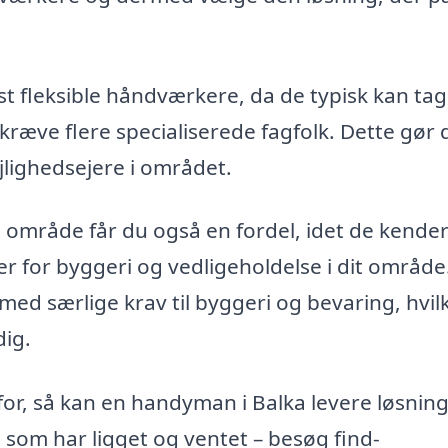
 fleksible håndværkere, da de typisk kan tag
e kræve flere specialiserede fagfolk. Dette gør
ejlighedsejere i området.
 område får du også en fordel, idet de kende
er for byggeri og vedligeholdelse i dit område
 med særlige krav til byggeri og bevaring, hvil
dig.
for, så kan en handyman i Balka levere løsnin
 som har ligget og ventet – besøg find-