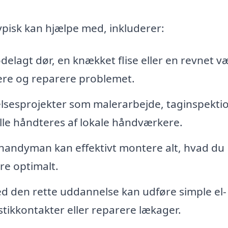
isk kan hjælpe med, inkluderer:
elagt dør, en knækket flise eller en revnet v
ere og reparere problemet.
lsesprojekter som malerarbejde, taginspekti
alle håndteres af lokale håndværkere.
n handyman kan effektivt montere alt, hvad du
ere optimalt.
den rette uddannelse kan udføre simple el-
stikkontakter eller reparere lækager.