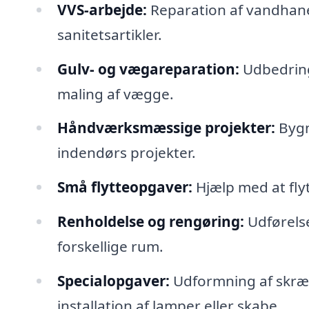
VVS-arbejde:
Reparation af vandhaner,
sanitetsartikler.
Gulv- og vægareparation:
Udbedring 
maling af vægge.
Håndværksmæssige projekter:
Bygn
indendørs projekter.
Små flytteopgaver:
Hjælp med at flytt
Renholdelse og rengøring:
Udførelse
forskellige rum.
Specialopgaver:
Udformning af skræd
installation af lamper eller skabe.