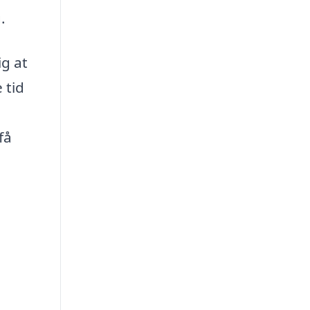
.
ig at
 tid
få