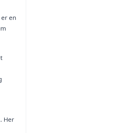
 er en
jem
t
g
. Her