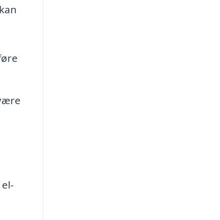
 kan
føre
 være
el-