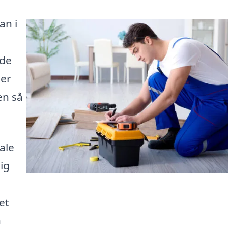
an i
åde
 er
en så
ale
ig
et
n