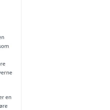
en
 som
øre
verne
er en
gøre