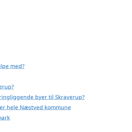
ælpe med?
erup?
ingliggende byer til Skraverup?
ller hele Næstved kommune
mark