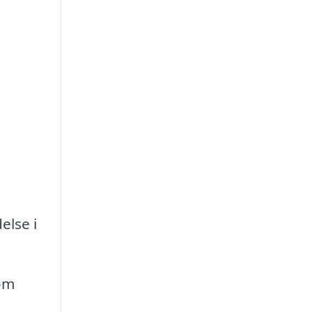
else i
som