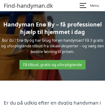
Find-handyman.dk
Menu
Handyman Enø By – få professionel
hjælp til hjemmet i dag
Bor du i Enø By og har brug for en handyman? Få 3 gratis
og uforpligtende tilbud fra lokale eksperter – og vælg den
bedste løsning til prisen.
Få tilbud, gratis og uforpligtende
Er du på udkig efter en dygtig handyman i