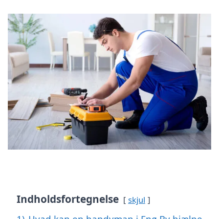
Indholdsfortegnelse
skjul
1)
Hvad kan en handyman i Enø By hjælpe