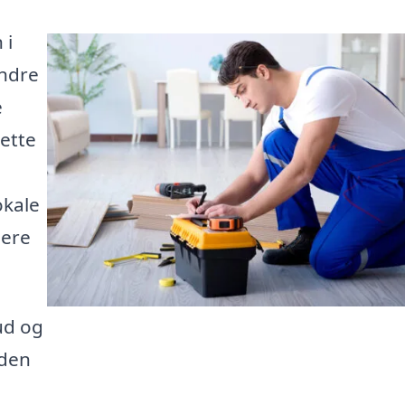
 i
indre
e
ette
okale
gere
ud og
 den