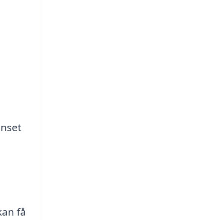
anset
kan få