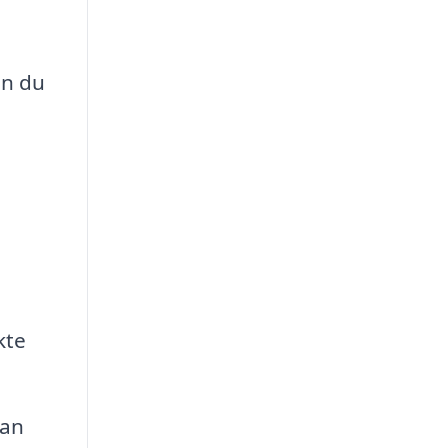
an du
kte
han