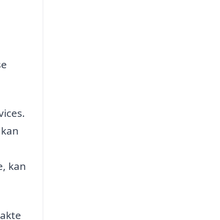
u
se
vices.
 kan
e, kan
takte