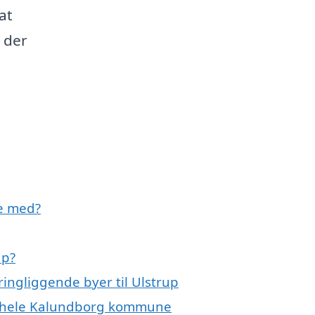
at
 der
e med?
up?
ingliggende byer til Ulstrup
er hele Kalundborg kommune