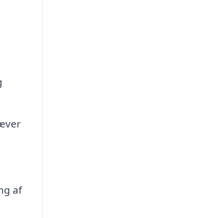
r
g
ræver
ng af