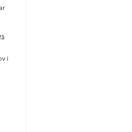
ar
få
v i