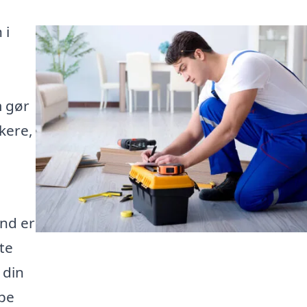
 i
m gør
kere,
nd er
te
 din
lpe