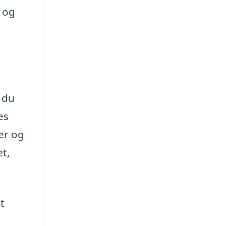
d og
 du
es
er og
et,
t