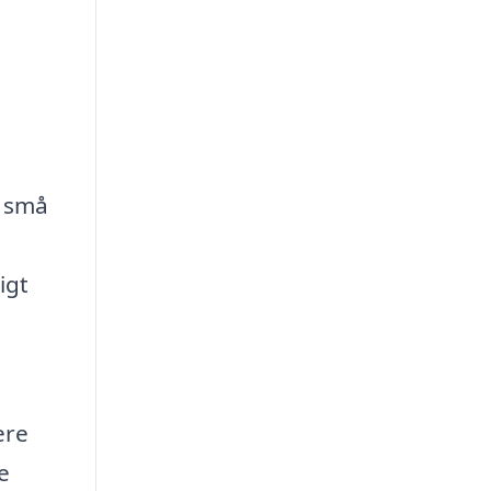
l små
igt
ere
e