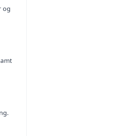
r og
samt
ng.
u