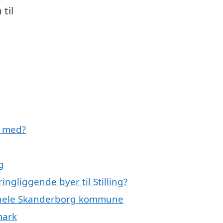
til
e med?
g
ngliggende byer til Stilling?
er hele Skanderborg kommune
mark