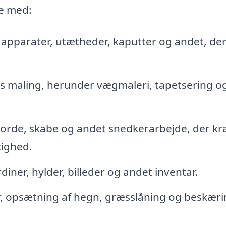
e med:
 apparater, utætheder, kaputter og andet, de
 maling, herunder vægmaleri, tapetsering o
borde, skabe og andet snedkerarbejde, der k
ighed.
iner, hylder, billeder og andet inventar.
r, opsætning af hegn, græsslåning og beskæri