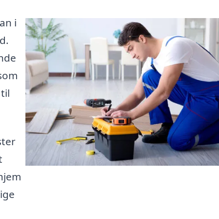
an i
d.
inde
 som
til
ster
t
 hjem
lige