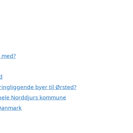
e med?
d
ingliggende byer til Ørsted?
r hele Norddjurs kommune
 Danmark