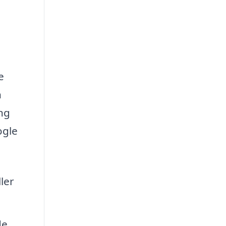
e
n
ang
ogle
ler
de.