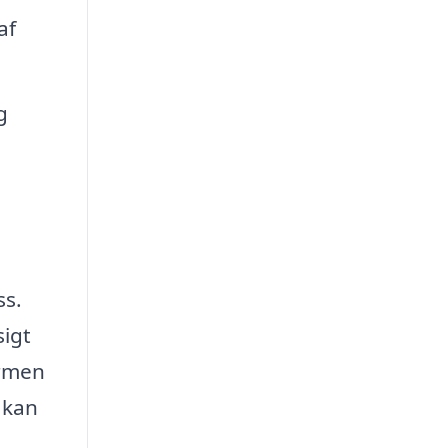
af
g
ss.
sigt
ormen
 kan