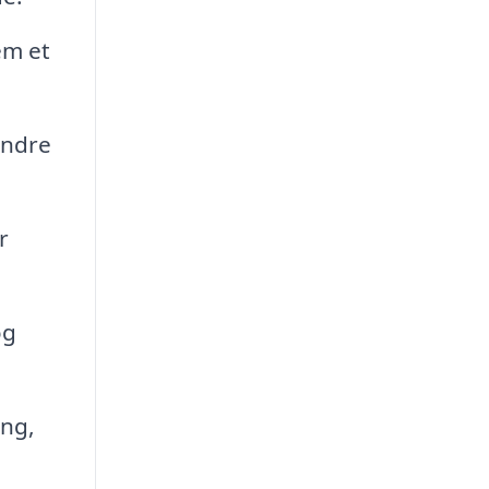
em et
indre
r
og
ing,