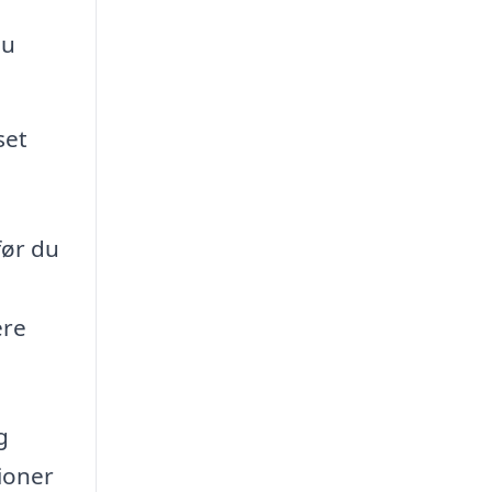
du
set
før du
ere
g
ioner