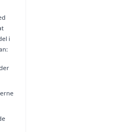
ed
at
el i
an:
 der
verne
de