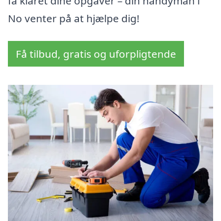
få klaret dine opgaver – din handyman i
No venter på at hjælpe dig!
Få tilbud, gratis og uforpligtende