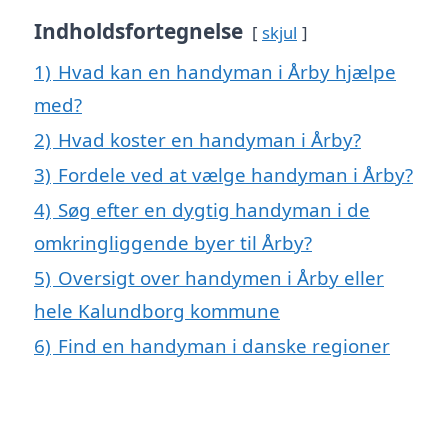
Indholdsfortegnelse
skjul
1)
Hvad kan en handyman i Årby hjælpe
med?
2)
Hvad koster en handyman i Årby?
3)
Fordele ved at vælge handyman i Årby?
4)
Søg efter en dygtig handyman i de
omkringliggende byer til Årby?
5)
Oversigt over handymen i Årby eller
hele Kalundborg kommune
6)
Find en handyman i danske regioner