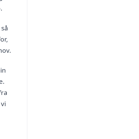
.
 så
or,
hov.
in
e.
fra
vi