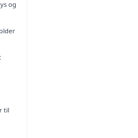
lys og
older
t
til