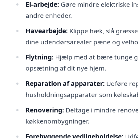
El-arbejde:
Gøre mindre elektriske ins
andre enheder.
Havearbejde:
Klippe hæk, slå græsse
dine udendørsarealer pæne og velho
Flytning:
Hjælp med at bære tunge g
opsætning af dit nye hjem.
Reparation af apparater:
Udføre rep
husholdningsapparater som køleskab
Renovering:
Deltage i mindre renove
køkkenombygninger.
Forebyggende vedligeholdelse:
Udfø