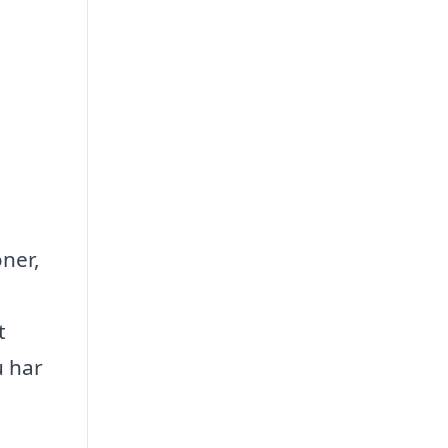
ner,
t
u har