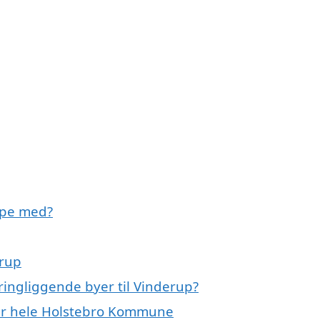
lpe med?
erup
ingliggende byer til Vinderup?
ler hele Holstebro Kommune