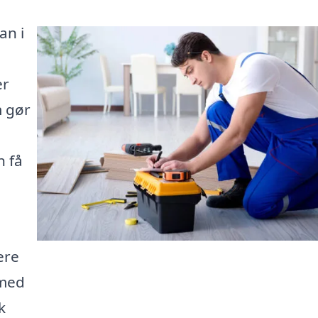
an i
er
m gør
n få
ere
 med
k