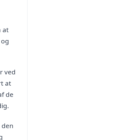
 at
 og
r ved
t at
af de
dig.
r den
g