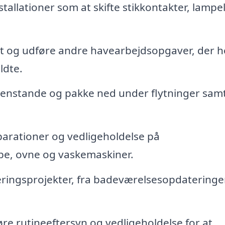
tallationer som at skifte stikkontakter, lampe
t og udføre andre havearbejdsopgaver, der h
ldte.
enstande og pakke ned under flytninger sam
arationer og vedligeholdelse på
e, ovne og vaskemaskiner.
ringsprojekter, fra badeværelsesopdateringer 
re rutineeftersyn og vedligeholdelse for at