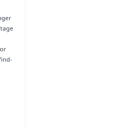
nger
 tage
for
find-