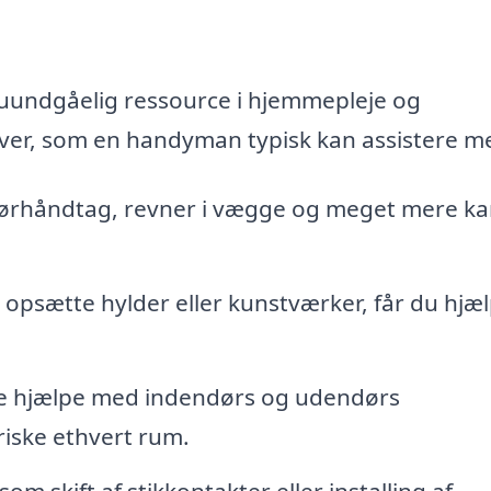
uundgåelig ressource i hjemmepleje og
aver, som en handyman typisk kan assistere m
rhåndtag, revner i vægge og meget mere ka
 opsætte hylder eller kunstværker, får du hjælp
 hjælpe med indendørs og udendørs
riske ethvert rum.
m skift af stikkontakter eller installing af