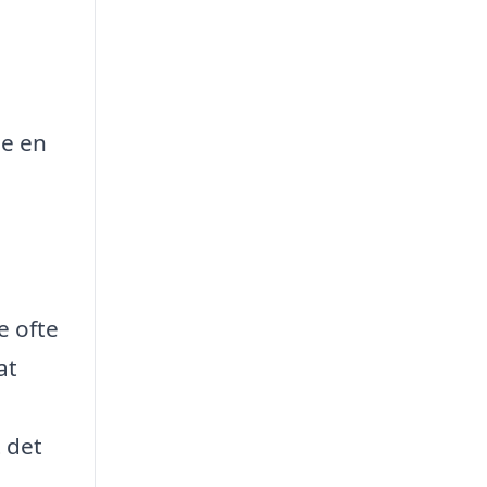
se en
e ofte
at
t det