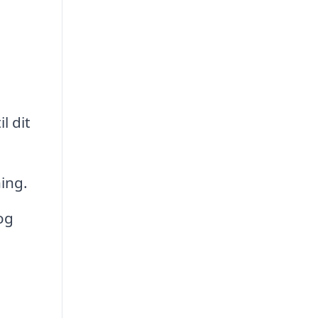
l dit
ing.
og