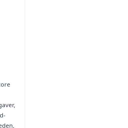
tore
gaver,
d-
eden,