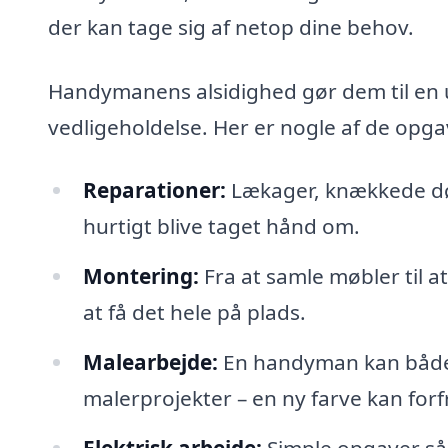
der kan tage sig af netop dine behov.
Handymanens alsidighed gør dem til en 
vedligeholdelse. Her er nogle af de opg
Reparationer:
Lækager, knækkede dø
hurtigt blive taget hånd om.
Montering:
Fra at samle møbler til at
at få det hele på plads.
Malearbejde:
En handyman kan både
malerprojekter – en ny farve kan forf
Elektrisk arbejde:
Simple opgaver såso