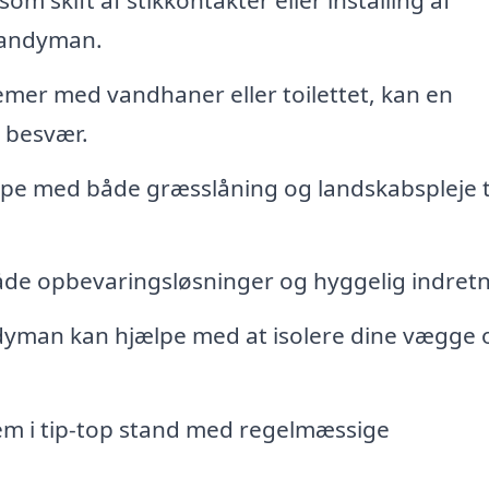
handyman.
mer med vandhaner eller toilettet, kan en
 besvær.
e med både græsslåning og landskabspleje ti
åde opbevaringsløsninger og hyggelig indretn
yman kan hjælpe med at isolere dine vægge 
em i tip-top stand med regelmæssige