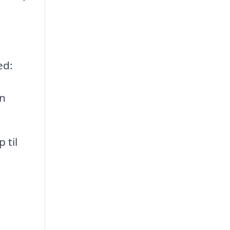
ed:
n
 til