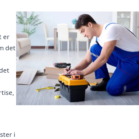
t er
m det
det
tise,
ter i