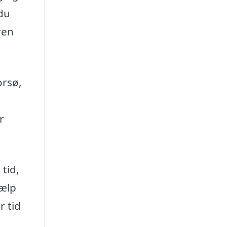
 du
ren
orsø,
r
tid,
jælp
r tid