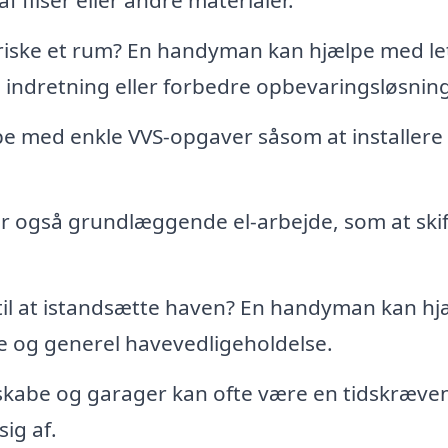
riske et rum? En handyman kan hjælpe med le
indretning eller forbedre opbevaringsløsning
 med enkle VVS-opgaver såsom at installere 
også grundlæggende el-arbejde, som at skif
til at istandsætte haven? En handyman kan hj
 og generel havevedligeholdelse.
 skabe og garager kan ofte være en tidskræve
ig af.