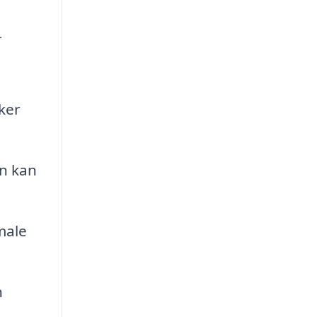
r
ker
n kan
male
n