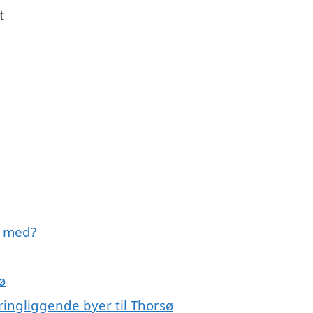
t
e med?
ø
ingliggende byer til Thorsø