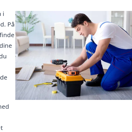
 i
ed. På
finde
dine
 du
nde
ghed
t