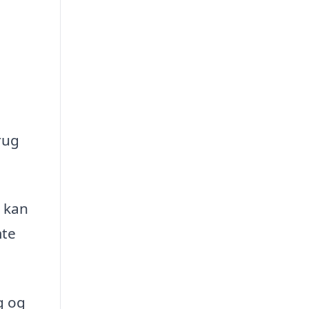
rug
t kan
mte
g og