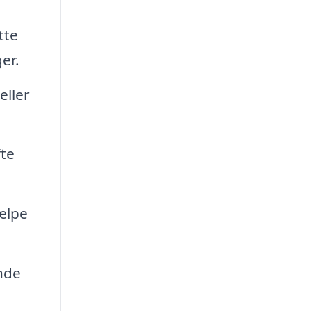
tte
er.
eller
te
ælpe
nde