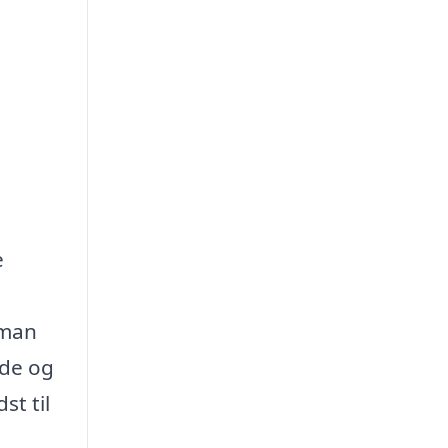
e
yman
nde og
t til