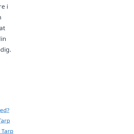
e i
n
at
din
 dig.
med?
Tarp
 Tarp