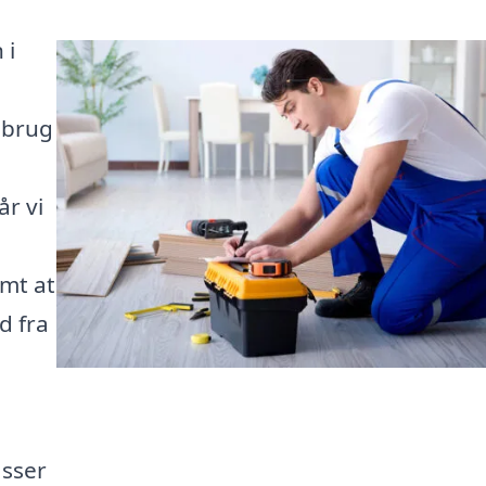
 i
r brug
år vi
mt at
d fra
asser