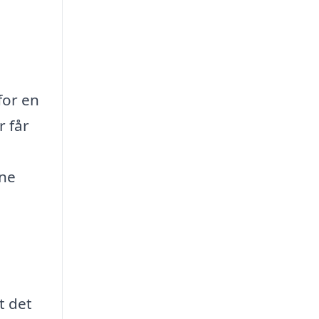
for en
r får
ine
t det