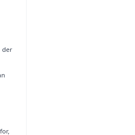
, der
an
for,