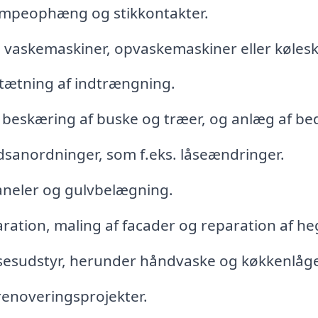
lampeophæng og stikkontakter.
 vaskemaskiner, opvaskemaskiner eller køles
 tætning af indtrængning.
beskæring af buske og træer, og anlæg af be
dsanordninger, som f.eks. låseændringer.
paneler og gulvbelægning.
ation, maling af facader og reparation af he
lsesudstyr, herunder håndvaske og køkkenlåge
renoveringsprojekter.