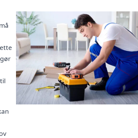
små
ette
 gør
il
kan
hov