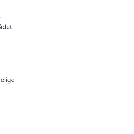
.
rådet
elige