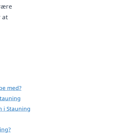
være
 at
lpe med?
Stauning
 i Stauning
ing?