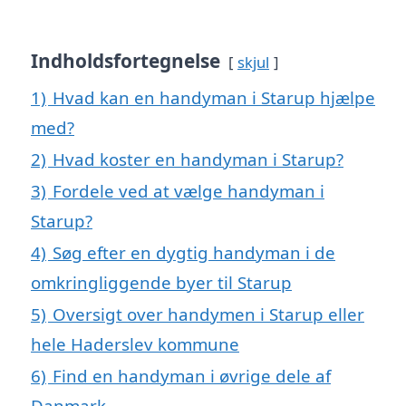
Indholdsfortegnelse
skjul
1)
Hvad kan en handyman i Starup hjælpe
med?
2)
Hvad koster en handyman i Starup?
3)
Fordele ved at vælge handyman i
Starup?
4)
Søg efter en dygtig handyman i de
omkringliggende byer til Starup
5)
Oversigt over handymen i Starup eller
hele Haderslev kommune
6)
Find en handyman i øvrige dele af
Danmark