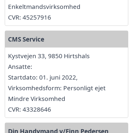
Enkeltmandsvirksomhed
CVR: 45257916
CMS Service
Kystvejen 33, 9850 Hirtshals
Ansatte:
Startdato: 01. juni 2022,
Virksomhedsform: Personligt ejet
Mindre Virksomhed
CVR: 43328646
Din Handymand v/Finn Pedersen