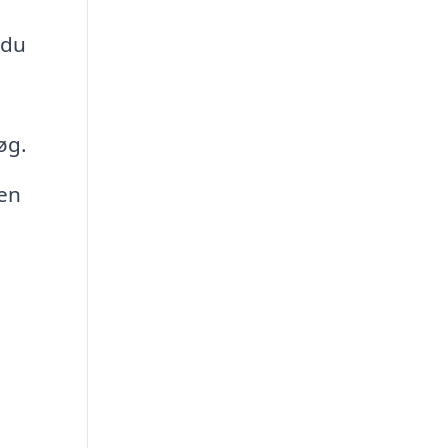
 du
øg.
ven