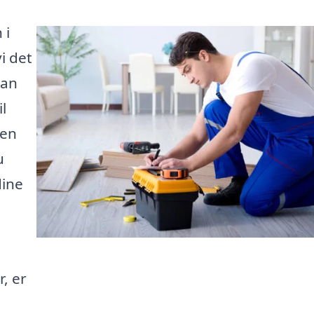
 i
i det
kan
l
 en
u
dine
, er
.