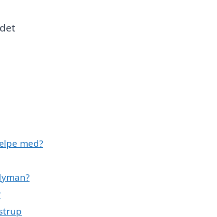
jdet
ælpe med?
dyman?
?
strup