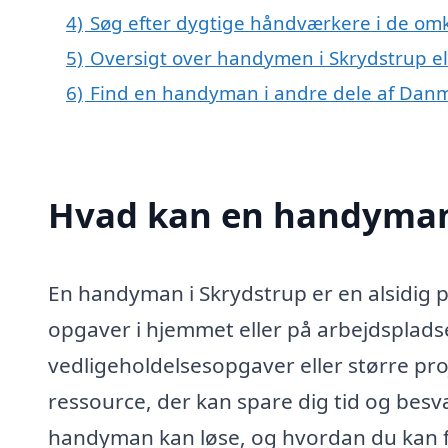
4)
Søg efter dygtige håndværkere i de omk
5)
Oversigt over handymen i Skrydstrup e
6)
Find en handyman i andre dele af Dan
Hvad kan en handyman
En handyman i Skrydstrup er en alsidig p
opgaver i hjemmet eller på arbejdsplads
vedligeholdelsesopgaver eller større pr
ressource, der kan spare dig tid og besvæ
handyman kan løse, og hvordan du kan fi