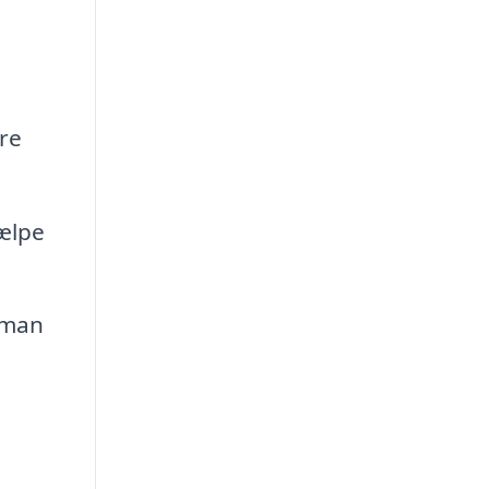
re
ælpe
yman