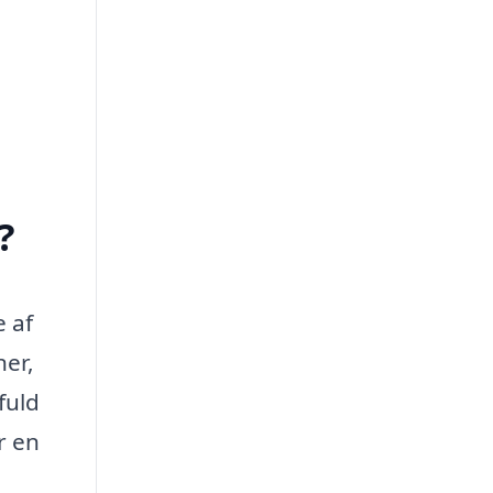
?
e af
ner,
fuld
r en