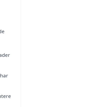
de
ader
 har
ntere