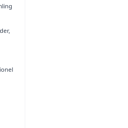
mling
der,
ionel