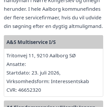
handyman i Nørre Kongerslev og omegn
herunder. I hele Aalborg kommunefindes
der flere servicefirmaer, hvis du vil udvide
din søgning efter en dygtig altmuligmand.
A&S Multiservice I/S
Tritonvej 11, 9210 Aalborg SØ
Ansatte:
Startdato: 23. juli 2026,
Virksomhedsform: Interessentskab
CVR: 46652320