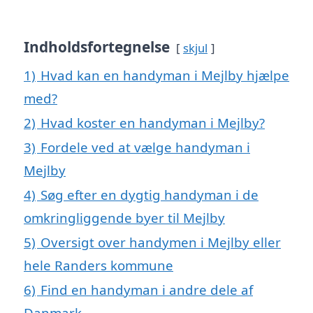
Indholdsfortegnelse
skjul
1)
Hvad kan en handyman i Mejlby hjælpe
med?
2)
Hvad koster en handyman i Mejlby?
3)
Fordele ved at vælge handyman i
Mejlby
4)
Søg efter en dygtig handyman i de
omkringliggende byer til Mejlby
5)
Oversigt over handymen i Mejlby eller
hele Randers kommune
6)
Find en handyman i andre dele af
Danmark