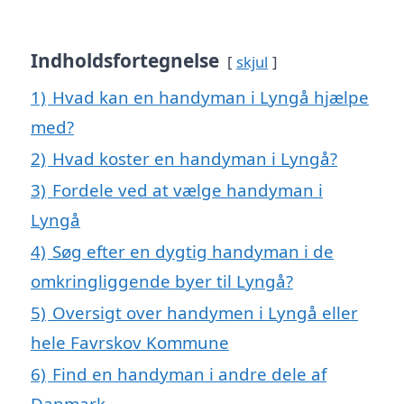
Indholdsfortegnelse
skjul
1)
Hvad kan en handyman i Lyngå hjælpe
med?
2)
Hvad koster en handyman i Lyngå?
3)
Fordele ved at vælge handyman i
Lyngå
4)
Søg efter en dygtig handyman i de
omkringliggende byer til Lyngå?
5)
Oversigt over handymen i Lyngå eller
hele Favrskov Kommune
6)
Find en handyman i andre dele af
Danmark