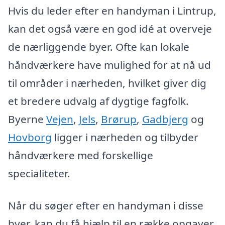
Hvis du leder efter en handyman i Lintrup,
kan det også være en god idé at overveje
de nærliggende byer. Ofte kan lokale
håndværkere have mulighed for at nå ud
til områder i nærheden, hvilket giver dig
et bredere udvalg af dygtige fagfolk.
Byerne
Vejen
,
Jels
,
Brørup
,
Gadbjerg
og
Hovborg
ligger i nærheden og tilbyder
håndværkere med forskellige
specialiteter.
Når du søger efter en handyman i disse
byer, kan du få hjælp til en række opgaver,