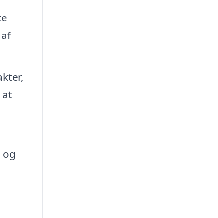
te
 af
kter,
 at
n og