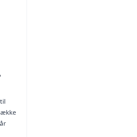
?
il
 række
år