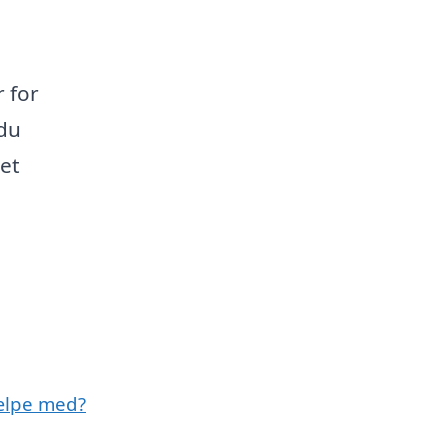
r for
 du
get
ælpe med?