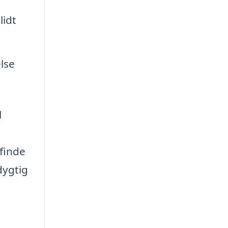
lidt
lse
l
 finde
dygtig