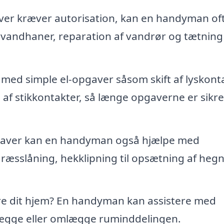
er kræver autorisation, kan en handyman of
 vandhaner, reparation af vandrør og tætning
ed simple el-opgaver såsom skift af lyskonta
n af stikkontakter, så længe opgaverne er sikre
aver kan en handyman også hjælpe med
græsslåning, hekklipning til opsætning af heg
re dit hjem? En handyman kan assistere med
ægge eller omlægge ruminddelingen.