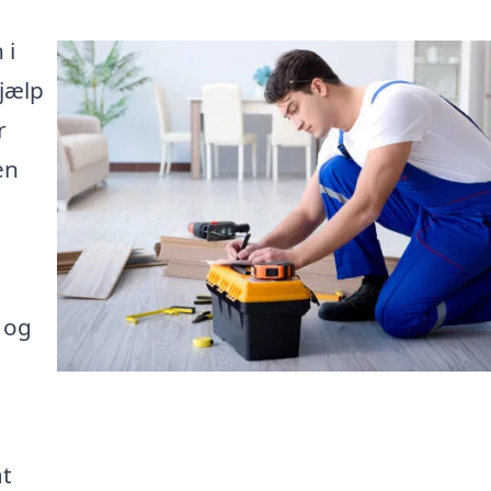
 i
jælp
r
en
 og
at