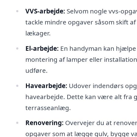
VVS-arbejde:
Selvom nogle vvs-opgav
tackle mindre opgaver såsom skift af
lækager.
El-arbejde:
En handyman kan hjælpe m
montering af lamper eller installatio
udføre.
Havearbejde:
Udover indendørs opg
havearbejde. Dette kan være alt fra 
terrasseanlæg.
Renovering:
Overvejer du at renove
opgaver som at lægge gulv, bygge v