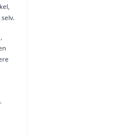
kel,
 selv.
,
 en
ere
.