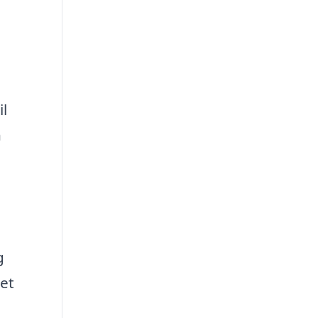
l
n
g
et