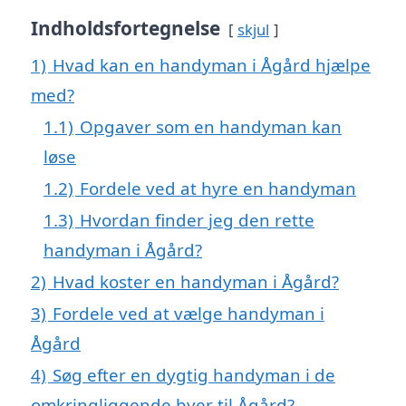
Indholdsfortegnelse
skjul
1)
Hvad kan en handyman i Ågård hjælpe
med?
1.1)
Opgaver som en handyman kan
løse
1.2)
Fordele ved at hyre en handyman
1.3)
Hvordan finder jeg den rette
handyman i Ågård?
2)
Hvad koster en handyman i Ågård?
3)
Fordele ved at vælge handyman i
Ågård
4)
Søg efter en dygtig handyman i de
omkringliggende byer til Ågård?