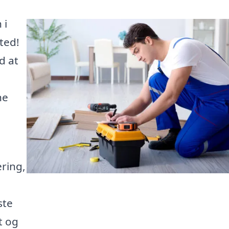
 i
ted!
d at
ne
ring,
ste
t og