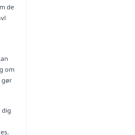
om de
avl
kan
ig om
t gør
 dig
es.