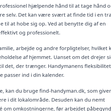
rofessionel hjælpende hånd til at tage hånd 
lare selv. Det kan være svært at finde tid i en tr
til at hobe sig op. Ved at benytte dig af en
fektivt og professionelt.
ilie, arbejde og andre forpligtelser, hvilket 
igeholdelse af hjemmet. Uanset om det drejer s
til det, der trænger. Handymanens fleksibilite
e passer ind i din kalender.
ge, kan du bruge find-handyman.dk, som giver
ere i dit lokalområde. Desuden kan du nemt
idé om omkostningerne, før arbejdet påbegynd