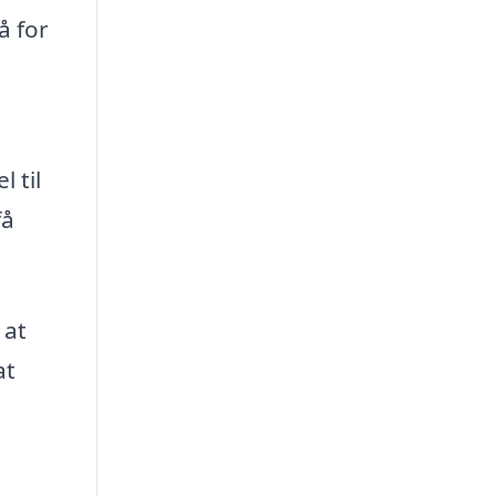
å for
 til
få
 at
at