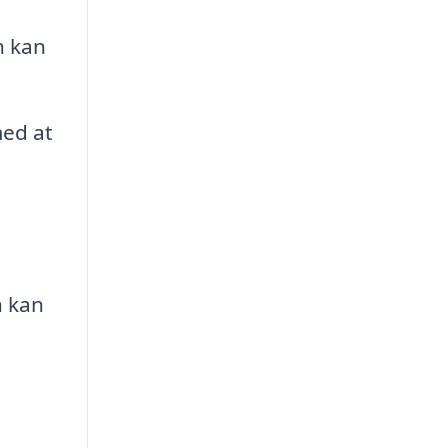
n kan
med at
n kan