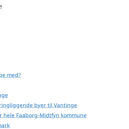
e
lpe med?
nge
ingliggende byer til Vantinge
ler hele Faaborg-Midtfyn kommune
mark