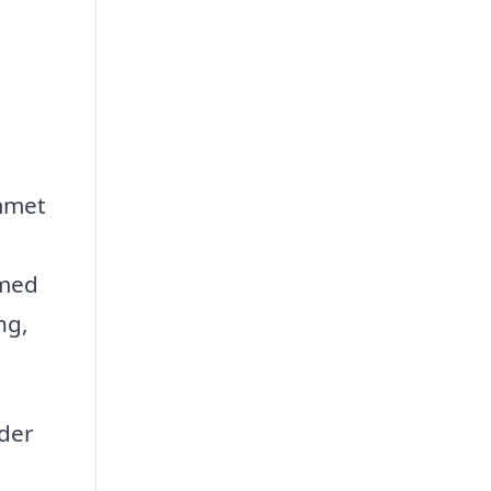
emmet
 med
ng,
der