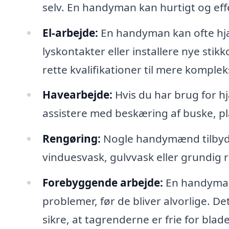
selv. En handyman kan hurtigt og effe
El-arbejde:
En handyman kan ofte hjæ
lyskontakter eller installere nye stikk
rette kvalifikationer til mere komple
Havearbejde:
Hvis du har brug for h
assistere med beskæring af buske, pl
Rengøring:
Nogle handymænd tilbyde
vinduesvask, gulvvask eller grundig re
Forebyggende arbejde:
En handyman 
problemer, før de bliver alvorlige. Det
sikre, at tagrenderne er frie for blad