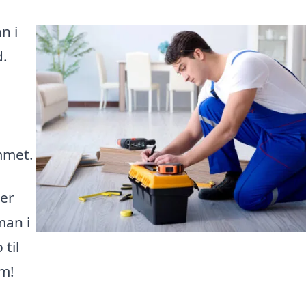
n i
d.
mmet.
ser
man i
 til
om!