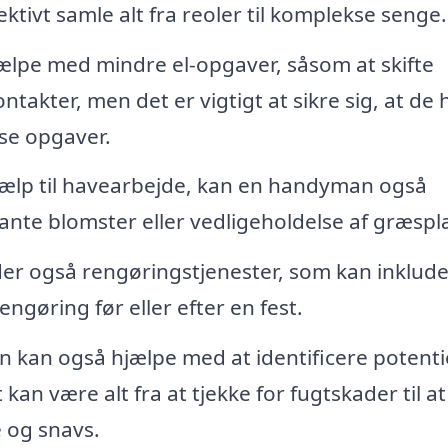
ktivt samle alt fra reoler til komplekse senge.
lpe med mindre el-opgaver, såsom at skifte
ontakter, men det er vigtigt at sikre sig, at de 
kse opgaver.
jælp til havearbejde, kan en handyman også
ante blomster eller vedligeholdelse af græsp
r også rengøringstjenester, som kan inklud
ngøring før eller efter en fest.
kan også hjælpe med at identificere potentie
 kan være alt fra at tjekke for fugtskader til at
e og snavs.