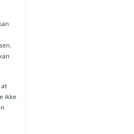
 kan
sen.
 kan
 at
e ikke
en