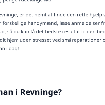
vninge, er det nemt at finde den rette hjælp 
er forskellige handymænd, læse anmeldelser f
 så du kan få det bedste resultat til den be
e dit hjem uden stresset ved småreparationer 
an i dag!
an i Revninge?