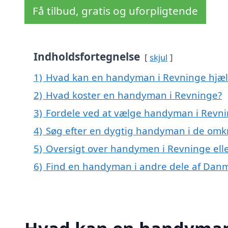
Få tilbud, gratis og uforpligtende
Indholdsfortegnelse
skjul
1)
Hvad kan en handyman i Revninge hjæ
2)
Hvad koster en handyman i Revninge?
3)
Fordele ved at vælge handyman i Revn
4)
Søg efter en dygtig handyman i de omkr
5)
Oversigt over handymen i Revninge el
6)
Find en handyman i andre dele af Dan