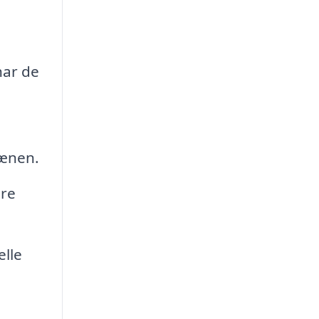
har de
lænen.
ere
lle