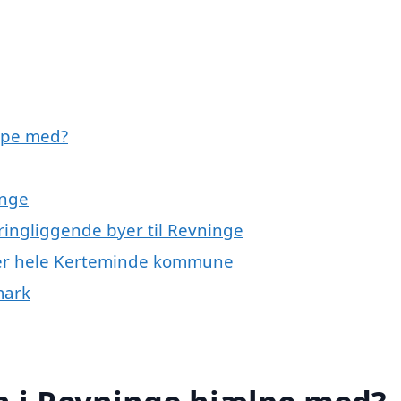
lpe med?
inge
ingliggende byer til Revninge
ler hele Kerteminde kommune
mark