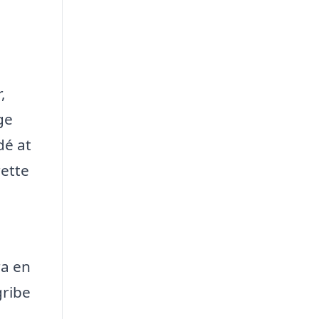
,
ge
dé at
rette
ra en
gribe