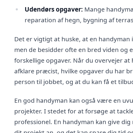
Udendørs opgaver:
Mange handymænd
reparation af hegn, bygning af terr
Det er vigtigt at huske, at en handyman i
men de besidder ofte en bred viden og er
forskellige opgaver. Når du overvejer at
afklare præcist, hvilke opgaver du har bru
person til jobbet, og at du kan få et tilb
En god handyman kan også være en uvurde
projekter. I stedet for at forsøge at tackl
professionel. En handyman kan give dig 
dit projekt an, og det kan spare dig tid o