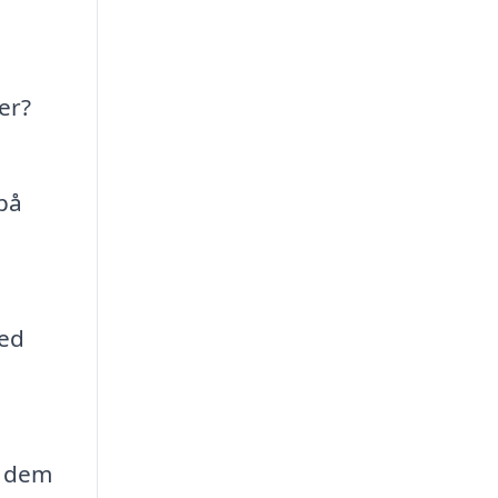
er?
på
med
e dem