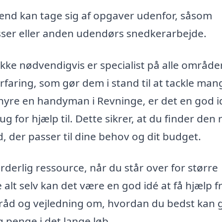
 kan tage sig af opgaver udenfor, såsom
asser eller anden udendørs snedkerarbejde.
kke nødvendigvis er specialist på alle områder
faring, som gør dem i stand til at tackle man
 hyre en handyman i Revninge, er det en god i
g for hjælp til. Dette sikrer, at du finder den 
ud, der passer til dine behov og dit budget.
rlig ressource, når du står over for større
e alt selv kan det være en god idé at få hjælp f
råd og vejledning om, hvordan du bedst kan 
g penge i det lange løb.