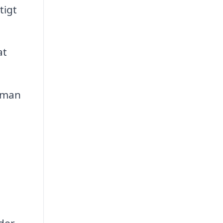
tigt
at
dyman
der