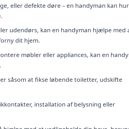
ge, eller defekte døre – en handyman kan hur
.
ller udendørs, kan en handyman hjælpe med 
forny dit hjem.
montere møbler eller appliances, kan en han
.
 såsom at fikse løbende toiletter, udskifte
kkontakter, installation af belysning eller
hjælpe med at vedligeholde din have, herun