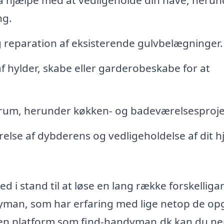
ng.
 reparation af eksisterende gulvbelægninger.
af hylder, skabe eller garderobeskabe for at
rum, herunder køkken- og badeværelsesproje
else af dybderens og vedligeholdelse af dit 
 i stand til at løse en lang række forskelliga
dyman, som har erfaring med lige netop de op
te en platform som find-handyman.dk kan du n