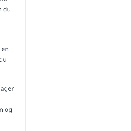
n du
l en
 du
tager
g
on og