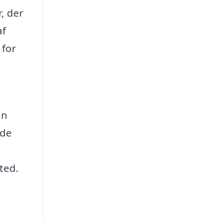
, der
af
 for
un
ude
ted.