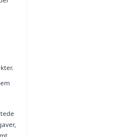
kter.
hjem
rtede
gaver,
emt