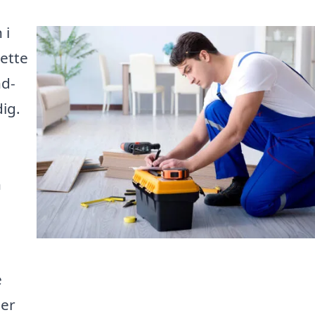
 i
rette
nd-
ig.
n
e
der