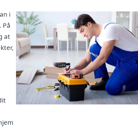
an i
. På
g at
kter,
it
 hjem