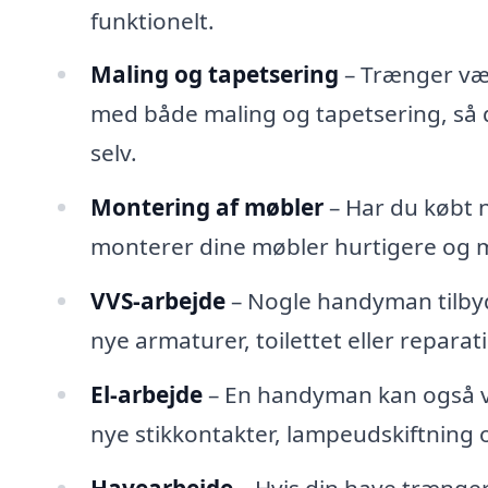
funktionelt.
Maling og tapetsering
– Trænger væ
med både maling og tapetsering, så du
selv.
Montering af møbler
– Har du købt 
monterer dine møbler hurtigere og me
VVS-arbejde
– Nogle handyman tilbyd
nye armaturer, toilettet eller reparati
El-arbejde
– En handyman kan også v
nye stikkontakter, lampeudskiftning 
Havearbejde
– Hvis din have trænger