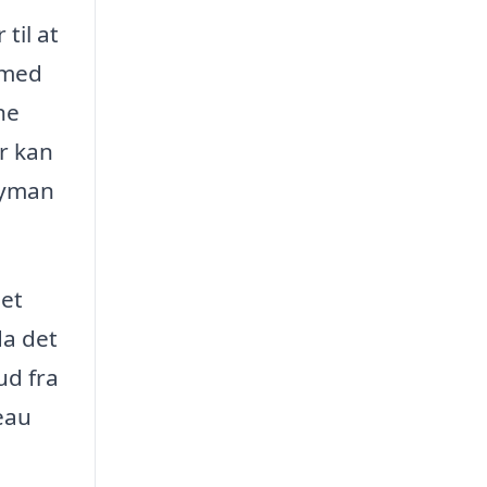
til at
 med
ne
er kan
ndyman
 et
da det
ud fra
eau