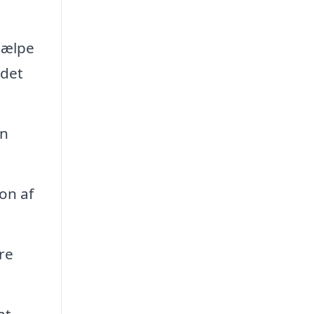
jælpe
jdet
an
on af
re
at