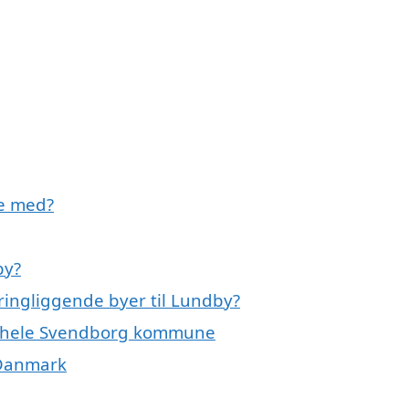
e med?
by?
ingliggende byer til Lundby?
r hele Svendborg kommune
 Danmark