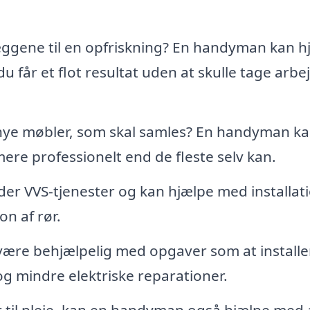
ggene til en opfriskning? En handyman kan h
 får et flot resultat uden at skulle tage arbe
nye møbler, som skal samles? En handyman k
re professionelt end de fleste selv kan.
er VVS-tjenester og kan hjælpe med installati
on af rør.
ære behjælpelig med opgaver som at installe
og mindre elektriske reparationer.
 til pleje, kan en handyman også hjælpe med 