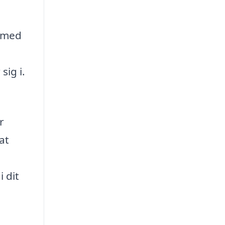
g med
sig i.
r
at
 dit