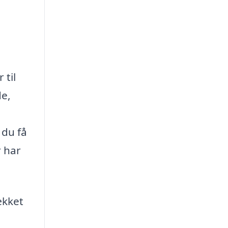
til
de,
du få
r har
ækket