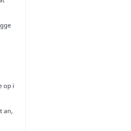
ygge
 op i
t an,