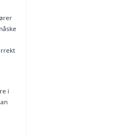
ører
 måske
orrekt
re i
kan