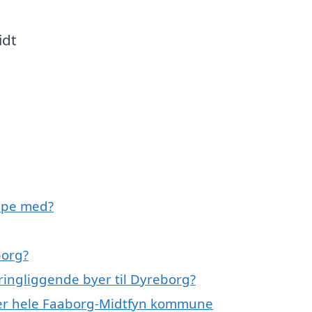
idt
lpe med?
borg?
ingliggende byer til Dyreborg?
ler hele Faaborg-Midtfyn kommune