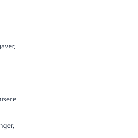
gaver,
n
isere
nger,