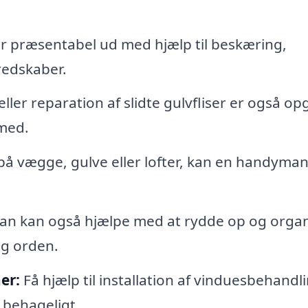
er præsentabel ud med hjælp til beskæring,
redskaber.
ller reparation af slidte gulvfliser er også op
med.
 på vægge, gulve eller lofter, kan en handyma
n kan også hjælpe med at rydde op og organ
og orden.
er:
Få hjælp til installation af vinduesbehandli
 behageligt.