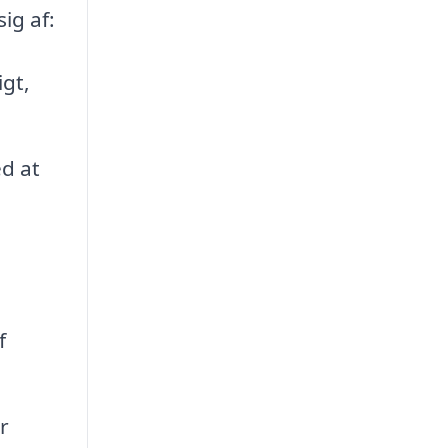
ig af:
gt,
d at
f
r