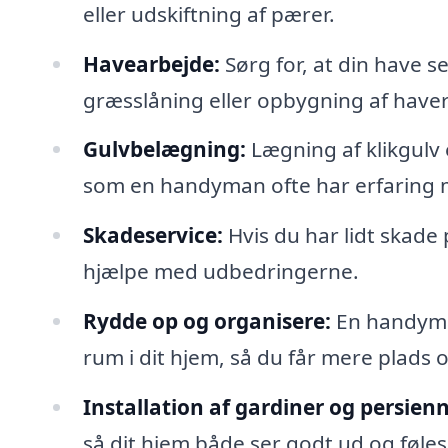
eller udskiftning af pærer.
Havearbejde:
Sørg for, at din have s
græsslåning eller opbygning af have
Gulvbelægning:
Lægning af klikgulv e
som en handyman ofte har erfaring 
Skadeservice:
Hvis du har lidt skade
hjælpe med udbedringerne.
Rydde op og organisere:
En handyma
rum i dit hjem, så du får mere plads 
Installation af gardiner og persienn
så dit hjem både ser godt ud og føles