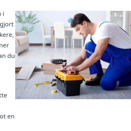
 i
gjort
kere,
oner
kan du
tte
lot en