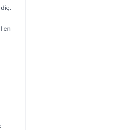
dig.
l en
s